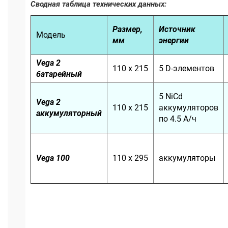
Сводная таблица технических данных:
Размер,
Источник
Модель
мм
энергии
Vega 2
110 х 215
5 D-элементов
батарейный
5 NiCd
Vega 2
110 х 215
аккумуляторов
аккумуляторный
по 4.5 А/ч
Vega 100
110 х 295
аккумуляторы