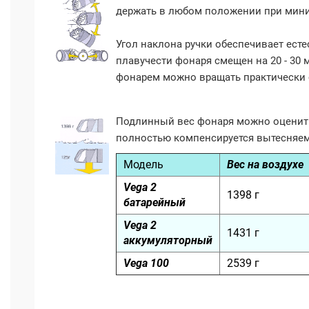
держать в любом положении при мини
Угол наклона ручки обеспечивает ест
плавучести фонаря смещен на 20 - 30 
фонарем можно вращать практически 
Подлинный вес фонаря можно оценить 
полностью компенсируется вытесняе
Модель
Вес на воздухе
Vega 2
1398 г
батарейный
Vega 2
1431 г
аккумуляторный
Vega 100
2539 г