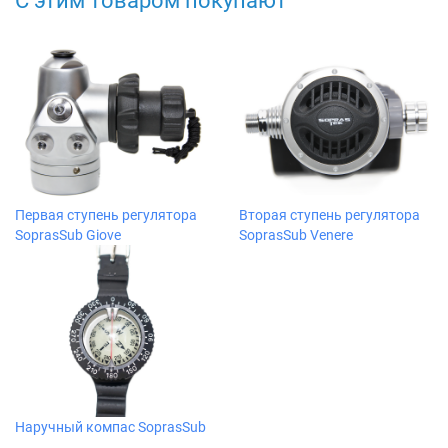
С этим товаром покупают
Первая ступень регулятора
Вторая ступень регулятора
SoprasSub Giove
SoprasSub Venere
Наручный компас SoprasSub