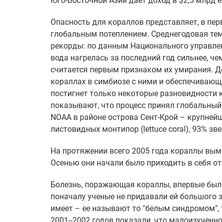
Юго-Восточной Азии дает доход в $2,5 млрд 
Опасность для кораллов представляет, в пер
глобальным потеплением. Среднегодовая темп
рекорды: по данным Национального управле
вода нагрелась за последний год сильнее, че
считается первым признаком их умирания. Де
кораллах в симбиозе с ними и обеспечивающ
постигнет только некоторые разновидности 
показывают, что процесс принял глобальный
NOAA в районе острова Сент-Крой – крупнейш
листовидных монтипор (lettuce coral), 93% з
На протяжении всего 2005 года кораллы вы
Осенью они начали было приходить в себя от 
Болезнь, поражающая кораллы, впервые была
поначалу ученые не придавали ей большого 
имеет – ее называют то "белым синдромом", т
2001--2002 годов показали, что малоизученн