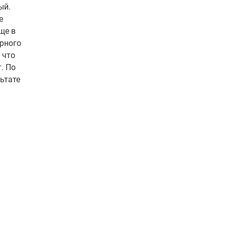
ый.
е
ще в
ерного
 что
. По
ьтате