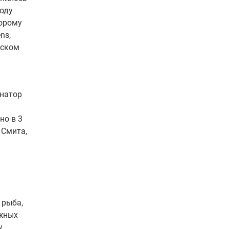
году
торому
ns,
бском
инатор
но в 3
 Смита,
 рыба,
ажных
у