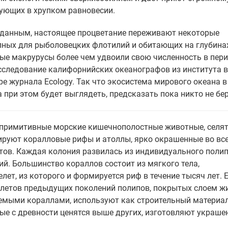
ующих в хрупком равновесии.
м данным, настоящее процветание переживают некоторые
пных для рыболовецких флотилий и обитающих на глубина
ные макрурусы более чем удвоили свою численность в пер
сследование калифорнийских океанографов из института в
 журнала Ecology. Так что экосистема мирового океана в
 при этом будет выглядеть, предсказать пока никто не бер
примитивные морские кишечнополостные животные, селят
ируют коралловые рифы и атоллы, ярко окрашенные во вс
етов. Каждая колония развилась из индивидуального полип
й. Большинство кораллов состоит из мягкого тела,
ет, из которого и формируется риф в течение тысяч лет. 
елетов предыдущих поколений полипов, покрытых слоем ж
емыми кораллами, используют как строительный материал
рые с древности ценятся выше других, изготовляют украше