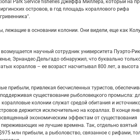
onal Park Service fisheries Джеффа Миллера, который на п
Виргинских островов, в год площадь кораллового рифа
гривенника".
ы, лежащие в основании колонии. Они видели, еще как Кол
– возмущается научный сотрудник университета Пуэрто-Ри
енье, Эрнандес-Дельгадо обнаружил, что буквально только
атых кораллов – ее возраст насчитывал 800 лет, а высота
е прибыли, привлекая бесчисленных туристов, обеспечив
и поддерживая существование рыболовецкого промысла: дл
коралловые колонии служат средой обитания и источник
тровов держится исключительно на кораллах. В конце ян
посвященный экономическим эффектам от существования
 переживающих не лучшие времена. Так, отдельно взятый
975 млн прибыли, а рыболовство, связанное с рифами, то