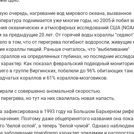
ежегодно.
вую очередь, нагревание вод мирового океана, вызванное
ература поднимается уже многие годы, но 2005-й побил в
ния океанических и атмосферных исследований США (NOAA
м за предыдущие 20 лет. От горячей воды кораллы "седеют"
ло в том, что от перегрева погибают водоросли, живущие 
ие кораллы пищей. Раньше считалось, что "выбеливание"
кораллов на определенных глубинах, но последние исслед
 характер. Как показал февральский подводный монитори
его в группе Виргинских, побелели до 96% обитающих там
вездчатых кораллов и 61% кораллов-мозговиков.
мирали с совершенно аномальной скоростью.
перегрева, но тут на них свалилась новая напасть.
 зафиксирована в 1993 году на Большом Барьерном рифе,
значения. Поэтому даже общепринятого названия она пока
о "белой оспой", а теперь "белой чумой". Однако наблюден
ое заболевание приобрело характер эпидемии и распростр