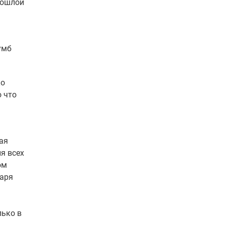
рошлой
умб
ко
 что
ая
я всех
ом
варя
лько в