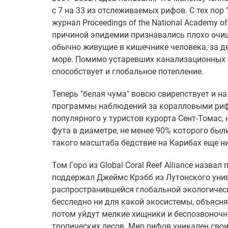
с 7 на 33 из отслеживаемых рифов. С тех пор 
журнал Proceedings of the National Academy 
причиной эпидемии признавались плохо очище
обычно живущие в кишечнике человека, за д
море. Помимо устаревших канализационных
способствует и глобальное потепление.
Теперь "белая чума" вовсю свирепствует и н
программы наблюдений за коралловыми рифа
популярного у туристов курорта Сент-Томас,
фута в диаметре, не менее 90% которого был
такого масштаба бедствие на Карибах еще н
Том Горо из Global Coral Reef Alliance назв
поддержал Джеймс Крэбб из Лутонского унив
распространившейся глобальной экологическ
бесследно ни для какой экосистемы, объясня
потом уйдут мелкие хищники и беспозвоноч
тропических лесов. Мир рифов уникален сво