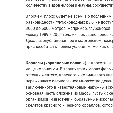
количеству видов флоры и фауны, сосуществ
Впрочем, плохо будет не всем. По последни
разновидности глубоководных рыб, не досту
3000 до 6000 метров. Например, глубоковод
между 1989 и 2004 годами, показало новое и
Джолла, опубликованное в мартовском номере
приспособится к новым условиям. Но, как она
Кораллы (коралловые полипы)
– крохотные 
чаще колониями. В тропических морях форм
оттенки желтого, красного и коричневого цв
пережившего бесчисленное множество делени
заключенного в известняковый наружный скел
основная часть сложена из массы пустых ск
организмов. Известняки, образуемые ископа
скелетов красного и черного кораллов, кото