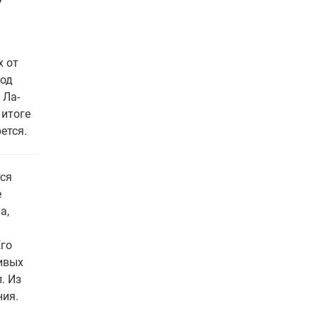
х от
иод
 Ла-
 итоге
ется.
ся
е
а,
Его
ивых
. Из
ния.