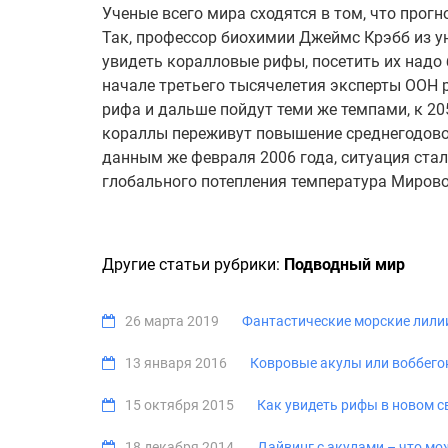
Ученые всего мира сходятся в том, что прог
Так, профессор биохимии Джеймс Крэбб из ун
увидеть коралловые рифы, посетить их надо б
начале третьего тысячелетия эксперты ООН 
рифа и дальше пойдут теми же темпами, к 205
кораллы переживут повышение среднегодовой
данным же февраля 2006 года, ситуация стал
глобального потепления температура Мирово
Другие статьи рубрики:
Подводный мир
26 марта 2019
Фантастические морские лилии
13 января 2016
Ковровые акулы или воббего
15 октября 2015
Как увидеть рифы в новом с
18 декабря 2014
Дайвинг с акулами – что мож