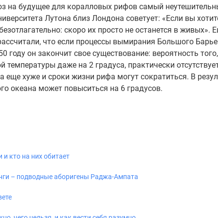
ноз на будущее для коралловых рифов самый неутешительн
иверситета Лутона близ Лондона советует: «Если вы хотит
езотлагательно: скоро их просто не останется в живых». Е
рассчитали, что если процессы вымирания Большого Барь
0 году он закончит свое существование: вероятность того,
 температуры даже на 2 градуса, практически отсутствует
а еще хуже и сроки жизни рифа могут сократиться. В резул
го океана может повыситься на 6 градусов.
 и кто на них обитает
нги – подводные аборигены Раджа-Ампата
вете
но, чего нельзя, и как вести себя разумно