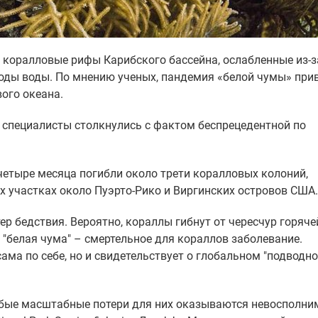
коралловые рифы Карибского бассейна, ослабленные из-з
оды воды. По мнению ученых, пандемия «белой чумы» прив
ого океана.
специалисты столкнулись с фактом беспрецедентной по
-четыре месяца погибли около трети коралловых колоний,
 участках около Пуэрто-Рико и Виргинских островов США.
р бедствия. Вероятно, кораллы гибнут от чересчур горяче
 "белая чума" – смертельное для кораллов заболевание.
ама по себе, но и свидетельствует о глобальном "подводн
юбые масштабные потери для них оказываются невосполн