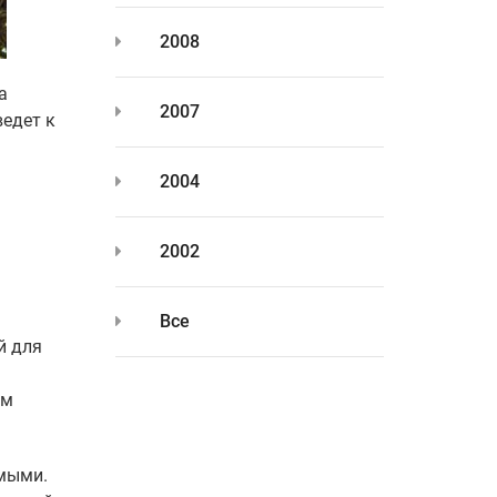
2008
а
2007
едет к
2004
2002
Все
й для
ом
имыми.