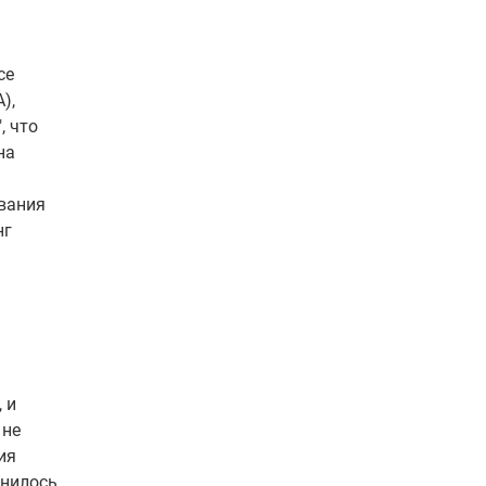
се
),
, что
на
ования
нг
 и
 не
ия
анилось