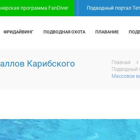
нерская программа FanDiver
Подводный портал Те
ФРИДАЙВИНГ
ПОДВОДНАЯ ОХОТА
ПЛАВАНИЕ
ПОД
аллов Карибского
Главная
Подводный
Массовое в