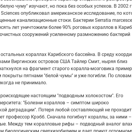
"белую чуму" изучают, но пока без особых успехов. В 2002 
of Sciences опубликовал американское исследование, по ко
нные канализационные стоки. Бактерии Serratia marcesce
есять лет уничтожили более 90% роговых кораллов в Кари
 очистных сооружений усиленному размножению бактерий
а остальных кораллах Карибского бассейна. В среду коорд
ми Виргинских островов США Тайлер Смит, ныряя близ
 наткнулся на фрагмент старого коралла-мозговика пример
и покрыты пятнами "белой чумы" и уже погибли. По словам
икогда не принимало.
ал происходящее настоящим "подводным холокостом". Его
ерситета: "Болезни кораллов – симптом широко
ой деградации". Потеря любой составляющей не проходит
ет профессор Крэбб. Сначала погибнут кораллы, за ними –
ные. Между тем коралловые рифы – подводный аналог вл
им биологическим сверхизобилием и дает приют огромном