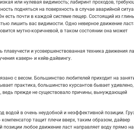
низкая или нулевая видимость; лабиринт проходов, требую
ость подняться на поверхность в случае аварийной ситуа
 Он есть почти в каждой системе пещер. Состоящий из глин
стью лишить вас видимости. Одно неверное движение лас
новится мутно-коричневой, в таком состоянии она может
ь плавучести и усовершенствованная техника движения ла
учения каверн- и кейв-дайвингу.
язано с весом. Большинство любителей приходит на занят
ывает практика, большинство курсантов бывает удивлено,
зы, ведь прежде не существовало причины, вынуждающей
д водой в очень неудобной и неэффективной позиции. Гру
- компенсатор тащит плечи вверх, таким образом, дайвер
й позиции любое движение ласт направляет воду прямо на 