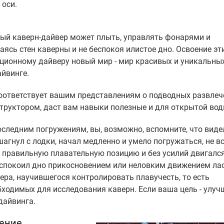
 оси.
ный каверн-дайвер может плыть, управлять фонарями и
аясь стен каверны и не беспокоя илистое дно. Освоение эт
ционному дайверу новый мир - мир красивых и уникальны
айвинге.
соответствует вашим представлениям о подводных развлеч
труктором, даст вам навыки полезные и для открытой вод
оследним погружениям, вы, возможно, вспомните, что виде
шагнул с лодки, начал медленно и умело погружаться, не в
 в правильную плавательную позицию и без усилий двигался
беспокоил дно прикосновением или неловким движением лас
ера, научившегося контролировать плавучесть, то есть
бходимых для исследования каверн. Если ваша цель - улуч
дайвинга.
чение