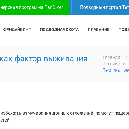
нерская программа FanDiver
Подводный портал Те
ФРИДАЙВИНГ
ПОДВОДНАЯ ОХОТА
ПЛАВАНИЕ
ПОД
 как фактор выживания
Главная
Техника по
Техника гр
я избежать взмучивания донных отложений, помогут пещер
стей.