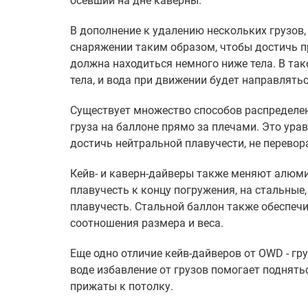
осевший на дне каверны.
В дополнение к удалению нескольких грузов
снаряжении таким образом, чтобы достичь пр
должна находиться немного ниже тела. В та
тела, и вода при движении будет направлятьс
Существует множество способов распределен
груза на баллоне прямо за плечами. Это ура
достичь нейтральной плавучести, не перево
Кейв- и каверн-дайверы также меняют алюм
плавучесть к концу погружения, на стальны
плавучесть. Стальной баллон также обеспечи
соотношения размера и веса.
Еще одно отличие кейв-дайверов от OWD - гр
воде избавление от грузов помогает поднят
прижаты к потолку.