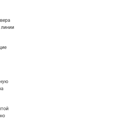
йвера
 линии
щие
ьную
за
ытой
щно