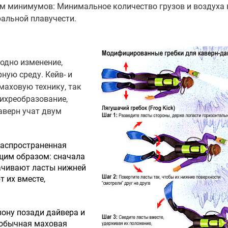
м минимумов: Минимальное количество грузов и воздуха 
альной плавучести.
одно изменение,
ную среду. Кейв- и
аховую технику, так
вихреобразование,
аверн учат двум
аспространенная
щим образом: сначала
рачивают ласты нижней
т их вместе,
зону позади дайвера и
 обычная маховая