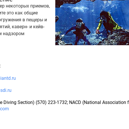
мер некоторых приемов,
ите это как общие
огружения в пещеры и
тий, каверн- и кейв-
м надзором
:
iantd.ru
sdi.ru
e Diving Section) (570) 223-1732; NACD (National Association 
.com