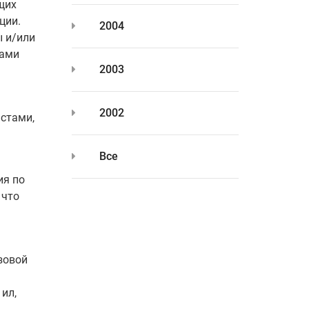
щих
ции.
2004
ы и/или
тами
2003
2002
стами,
Все
ия по
 что
зовой
ил,