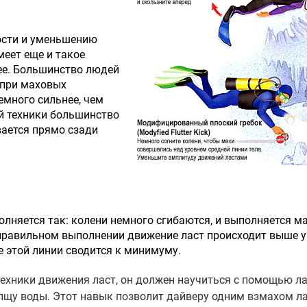
ости и уменьшению
меет еще и такое
ее. Большинство людей
 при маховых
емного сильнее, чем
й техники большинство
ается прямо сзади
лняется так: колени немного сгибаются, и выполняется м
 правильном выполнении движение ласт происходит выше 
е этой линии сводится к минимуму.
техники движения ласт, он должен научиться с помощью л
лщу воды. Этот навык позволит дайверу одним взмахом л