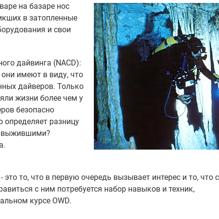
варе на базаре нос
никших в затопленные
борудования и свои
ого дайвинга (NACD):
 они имеют в виду, что
нных дайверов. Только
яли жизни более чем у
еров безопасно
о определяет разницу
и выжившими?
а.
это то, что в первую очередь вызывает интерес и то, что 
авиться с ним потребуется набор навыков и техник,
чальном курсе OWD.