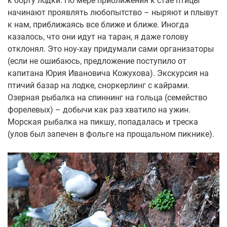
к борту лодки. По мере приближения к стае птицы
начинают проявлять любопытство – ныряют и плывут
к нам, приближаясь все ближе и ближе. Иногда
казалось, что они идут на таран, я даже голову
отклонял. Это ноу-хау придумали сами организаторы
(если не ошибаюсь, предложение поступило от
капитана Юрия Ивановича Кожухова). Экскурсия на
птичий базар на лодке, сноркерлинг с кайрами.
Озерная рыбалка на спиннинг на гольца (семейство
форелевых) – добычи как раз хватило на ужин.
Морская рыбалка на пикшу, попадалась и треска
(улов был запечен в фольге на прощальном пикнике).