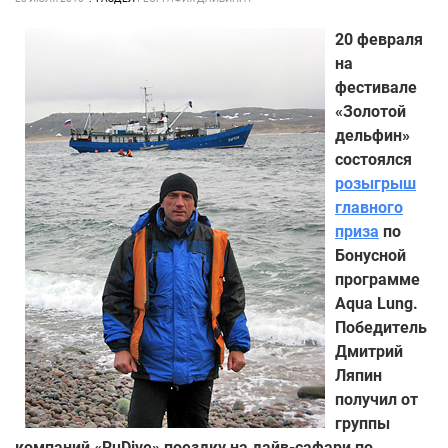
20 февраля
на
фестивале
«Золотой
дельфин»
состоялся
розыгрыш
главного
приза
по
Бонусной
программе
Aqua Lung.
Победитель
Дмитрий
Ляпин
получил от
группы
компаний «RuDive» поездку на дайв-сафари по