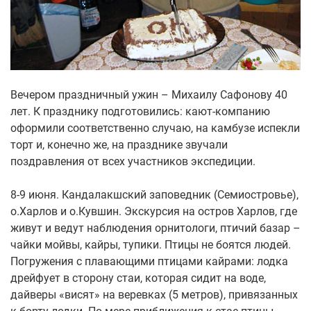
Вечером праздничный ужин – Михаилу Сафонову 40
лет. К празднику подготовились: кают-компанию
оформили соответственно случаю, на камбузе испекли
торт и, конечно же, на празднике звучали
поздравления от всех участников экспедиции.
8-9 июня. Кандалакшский заповедник (Семиостровье),
о.Харлов и о.Кувшин. Экскурсия на остров Харлов, где
живут и ведут наблюдения орнитологи, птичий базар –
чайки мойвы, кайры, тупики. Птицы не боятся людей.
Погружения с плавающими птицами кайрами: лодка
дрейфует в сторону стаи, которая сидит на воде,
дайверы «висят» на веревках (5 метров), привязанных