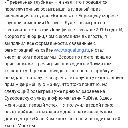
«Предельная глубина» – я знал, что проводятся
промежуточные розыгрыши, а главный приз –
экспедиция на судне «Картеш» по Баренцеву морю с
группой компаний RuDive – будет разыгран на
фестивале «Золотой Дельфин» в феврале 2010 года. И,
скорее по инерции, чем с желанием выиграть, я
выполнил все формальности, связанные с
регистрацией на сайте
www.aqualung.ru
, и стал
участником программы. Вскоре по почте пришло
приглашение – розыгрыш проходил в «Лохматом
кашалоте». Я решил съездить, но попал в пробку и
опоздал к началу. В результате получил утешительный
приз – фирменную майку, что тоже приятно. На
следующий розыгрыш уже приехал заранее на
Суворовскую улицу в офис-магазин RuDive. Здесь
меня ждал первый успех – я получил второй приз:
пакет дайвинга выходного дня в пятизвездочном
дайв-центре «Спас-Каменка», который находится в 50
км от Москвы.