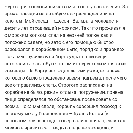
Через три с половиной часа мы в порту назначения. За
время поездки на автобусе нас распределили по
каютам. Мой сосед – одессит Валера, в молодости
десять лет отходивший моряком. Так что проживал я
с морским волком, спал на верхней полке, как и
положено салаге, но зато с его помощью быстро
разобрался в корабельном быте, порядке и правилах.
Пока мы грузились на борт судна, наши вещи
оставались в автобусе, потом их перенесли моряки из
команды. На борту нас ждал легкий ужин, во время
которого было определено время подъема, после чего
все отправились спать. Строгого расписания на
корабле не было, режим отдыха, погружений, приема
пищи определялся по обстановке, после совета со
всеми. Пока мы спали, корабль совершил переход к
первому месту базирования – бухте Долгой (в
основном все переходы совершались ночью, если так
можно выразиться – ведь солнце не заходило, и