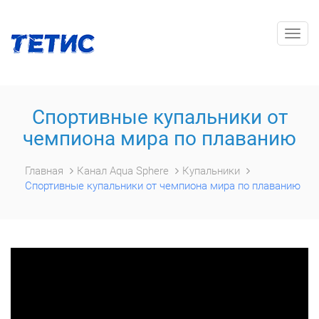
Togg
navig
Спортивные купальники от
чемпиона мира по плаванию
Главная
Канал Aqua Sphere
Купальники
Спортивные купальники от чемпиона мира по плаванию