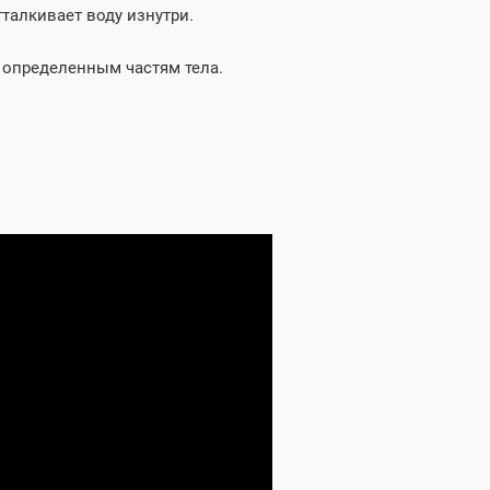
тталкивает воду изнутри.
у определенным частям тела.