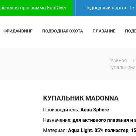
нерская программа FanDiver
Подводный портал Те
ФРИДАЙВИНГ
ПОДВОДНАЯ ОХОТА
ПЛАВАНИЕ
ПОД
Главная
Купальник
КУПАЛЬНИК MADONNA
Производитель:
Aqua Sphere
Назначение:
для активного плавания и 
Материал:
Aqua Light: 85% полиэстер, 1