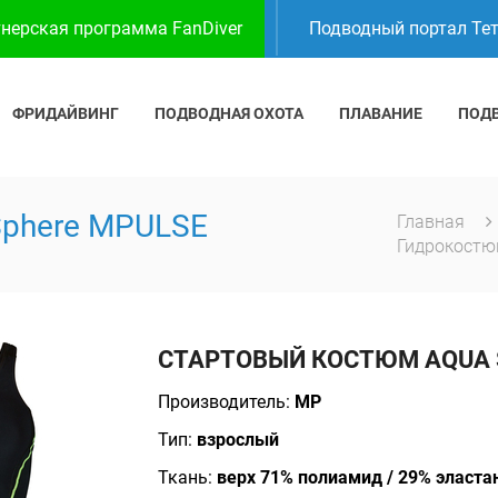
нерская программа FanDiver
Подводный портал Те
ФРИДАЙВИНГ
ПОДВОДНАЯ ОХОТА
ПЛАВАНИЕ
ПОД
Sphere MPULSE
Главная
Гидрокост
СТАРТОВЫЙ КОСТЮМ AQUA 
Производитель:
MP
Тип:
взрослый
Ткань:
верх 71% полиамид / 29% эласта