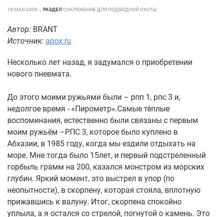
18 МАЯ 2009
РАЗДЕЛ
СНАРЯЖЕНИЕ ДЛЯ ПОДВОДНОЙ ОХОТЫ
Автор:
BRANT
Источник:
apox.ru
Несколько лет назад, я задумался о приобретении
нового пневмата.
До этого моими ружьями были – рпп 1, рпс 3 и,
недолгое время - «Пирометр».Самые тёплые
воспоминания, естественно были связаны с первым
моим ружьём –РПС 3, которое было куплено в
Абхазии, в 1985 году, когда мы ездили отдыхать на
море. Мне тогда было 15лет, и первый подстреленный
горбыль грамм на 200, казался монстром из морских
глубин. Яркий момент, это выстрел в упор (по
неопытности), в скорпену, которая стояла, вплотную
прижавшись к валуну. Итог, скорпена спокойно
уплыла, а я остался со стрелой, погнутой о камень. Это