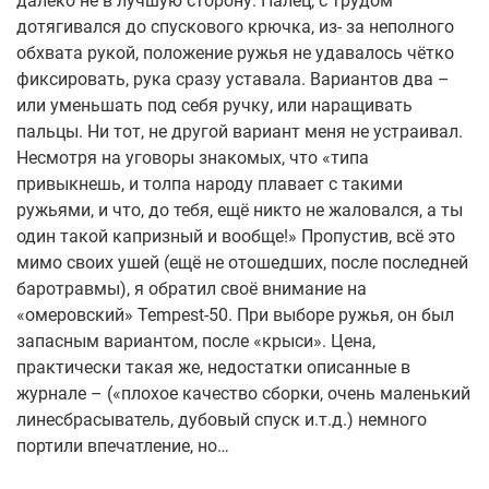
далеко не в лучшую сторону. Палец, с трудом
дотягивался до спускового крючка, из- за неполного
обхвата рукой, положение ружья не удавалось чётко
фиксировать, рука сразу уставала. Вариантов два –
или уменьшать под себя ручку, или наращивать
пальцы. Ни тот, не другой вариант меня не устраивал.
Несмотря на уговоры знакомых, что «типа
привыкнешь, и толпа народу плавает с такими
ружьями, и что, до тебя, ещё никто не жаловался, а ты
один такой капризный и вообще!» Пропустив, всё это
мимо своих ушей (ещё не отошедших, после последней
баротравмы), я обратил своё внимание на
«омеровский» Tempest-50. При выборе ружья, он был
запасным вариантом, после «крыси». Цена,
практически такая же, недостатки описанные в
журнале – («плохое качество сборки, очень маленький
линесбрасыватель, дубовый спуск и.т.д.) немного
портили впечатление, но…