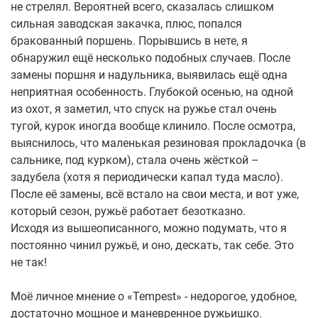
не стрелял. Вероятней всего, сказалась слишком
сильная заводская закачка, плюс, попался
бракованный поршень. Порывшись в нете, я
обнаружил ещё несколько подобных случаев. После
замены поршня и надульника, выявилась ещё одна
неприятная особенность. Глубокой осенью, на одной
из охот, я заметил, что спуск на ружье стал очень
тугой, курок иногда вообще клинило. После осмотра,
выяснилось, что маленькая резиновая прокладочка (в
сальнике, под курком), стала очень жёсткой –
задубела (хотя я периодически капал туда масло).
После её замены, всё встало на свои места, и вот уже,
который сезон, ружьё работает безотказно.
Исходя из вышеописанного, можно подумать, что я
постоянно чинил ружьё, и оно, дескать, так себе. Это
не так!
Моё личное мнение о «Tempest» - недорогое, удобное,
достаточно мощное и маневренное ружьишко.