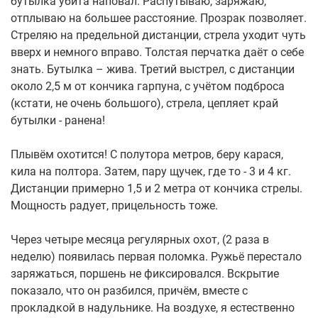
бутылка убита наповал. Распутываю, заряжаю,
отплываю на большее расстояние. Прозрак позволяет.
Стреляю на предельной дистанции, стрела уходит чуть
вверх и немного вправо. Толстая перчатка даёт о себе
знать. Бутылка – жива. Третий выстрел, с дистанции
около 2,5 м от кончика гарпуна, с учётом подброса
(кстати, не очень большого), стрела, цепляет край
бутылки - ранена!
Плывём охотится! С полутора метров, беру карася,
кила на полтора. Затем, пару щучек, где то - 3 и 4 кг.
Дистанции примерно 1,5 и 2 метра от кончика стрелы.
Мощность радует, прицельность тоже.
Через четыре месяца регулярных охот, (2 раза в
неделю) появилась первая поломка. Ружьё перестало
заряжаться, поршень не фиксировался. Вскрытие
показало, что он разбился, причём, вместе с
прокладкой в надульнике. На воздухе, я естественно