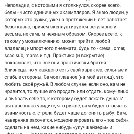
Неполадки, с которыми я столкнулся, скорее всего,
беды - чисто единичных экземпляров. Я знаю людей, у
которых это ружьё, уже на протяжении 6 лет работает
безотказно, причём эксплуатируется регулярно и
весьма, не самым нежным образом. Скорее всего, к
такому умозаключению, может прийти, любой
владелец импортного пневмата, будь то - cressi, omer,
seac-sub, mares и.т.д. Практика (и вскрытие)
показывает, что все они практически братья
близнецы, но у каждого есть свой характер, сильные и
слабые стороны. Самое главное (на мой взгляд), это
любить своё ружьё. В любом случае, если оно, вам не
нравится, то лучше его продать или отдать, кому- либо
и выбрать себе то, к которому будет лежать душа. И
вы наверняка увидите, что ружьё, вам будет отвечать
взаимностью, стрела будет чаще догонять рыбу. Вам,
наверняка захочется, модернизировать его «под себя»,
сделать на нём, какие нибудь «улучшайзеры» и