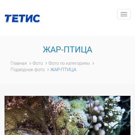
Togg
navig
ЖАР-ПТИЦА
Главная
Фото
Фото по категориям
Подводное фото
ЖАР-ПТИЦА