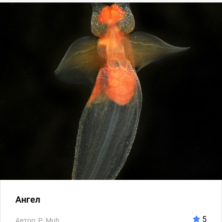
Ангел
5
Автор: P_Muh