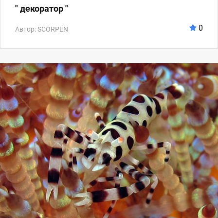
" декоратор "
0
Автор: SCORPEN