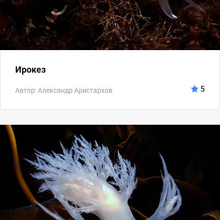
Ирокез
5
Автор: Александр Аристархов