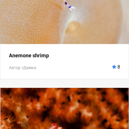
Anemone shrimp
8
Автор: IДимка