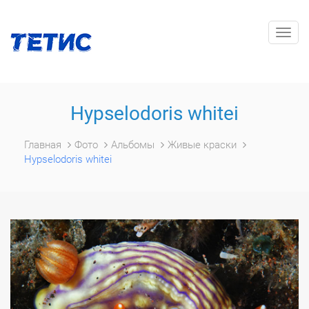
Togg
navig
Hypselodoris whitei
Главная
Фото
Альбомы
Живые краски
Hypselodoris whitei