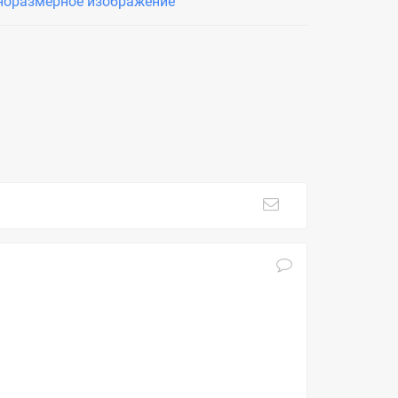
норазмерное изображение