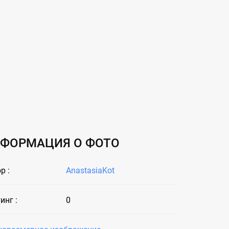
ФОРМАЦИЯ О ФОТО
р :
AnastasiaKot
инг :
0