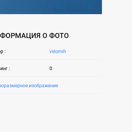
ФОРМАЦИЯ О ФОТО
р :
velomih
инг :
0
норазмерное изображение