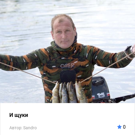
И щуки
0
Автор: Sandro