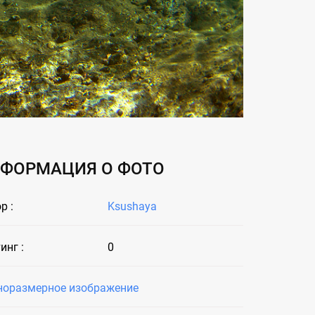
ФОРМАЦИЯ О ФОТО
р :
Ksushaya
инг :
0
норазмерное изображение