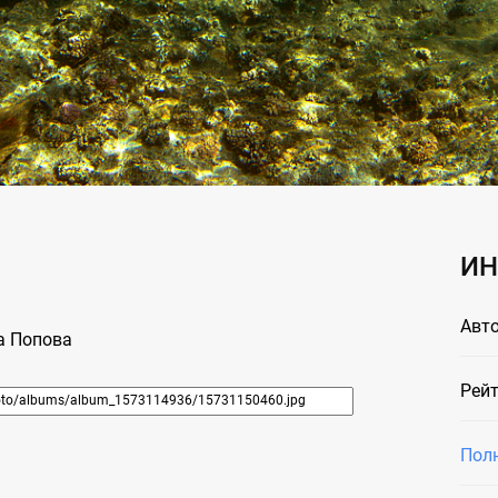
ИН
Авто
а Попова
Рейт
Пол