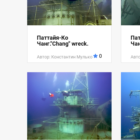
Паттайя-Ко
Пат
Чанг."Chang" wreck.
Чан
0
Автор: Константин Мулько
Авто