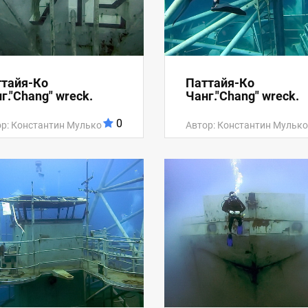
тайя-Ко
Паттайя-Ко
г."Chang" wreck.
Чанг."Chang" wreck.
0
р: Константин Мулько
Автор: Константин Мулько