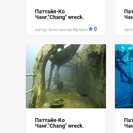
Паттайя-Ко
Пат
Чанг."Chang" wreck.
Чан
0
Автор: Константин Мулько
Авто
Паттайя-Ко
Пат
Чанг."Chang" wreck.
Чан