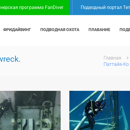
нерская программа FanDiver
Подводный портал Те
ФРИДАЙВИНГ
ПОДВОДНАЯ ОХОТА
ПЛАВАНИЕ
ПОД
wreck.
Главная
Паттайя-Ко 