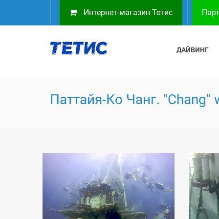
Интернет-магазин Тетис
Парт
ДАЙВИНГ
Паттайя-Ко Чанг. "Chang" 