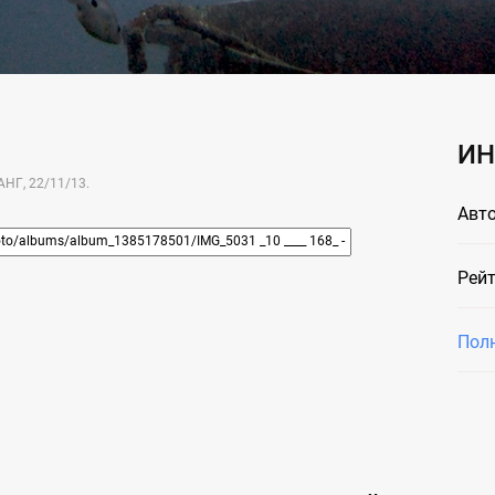
ИН
НГ, 22/11/13.
Авто
Рейт
Пол