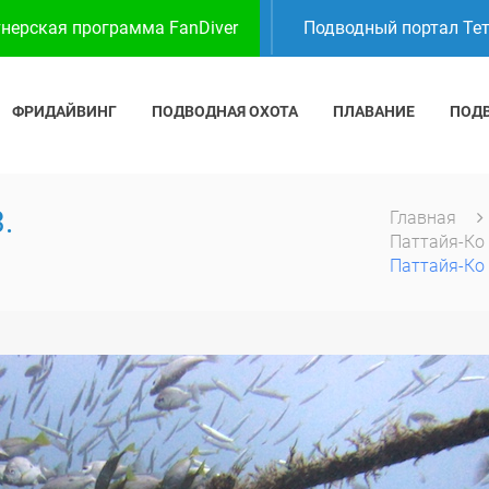
нерская программа FanDiver
Подводный портал Те
ФРИДАЙВИНГ
ПОДВОДНАЯ ОХОТА
ПЛАВАНИЕ
ПОД
.
Главная
Паттайя-Ко 
Паттайя-Ко 