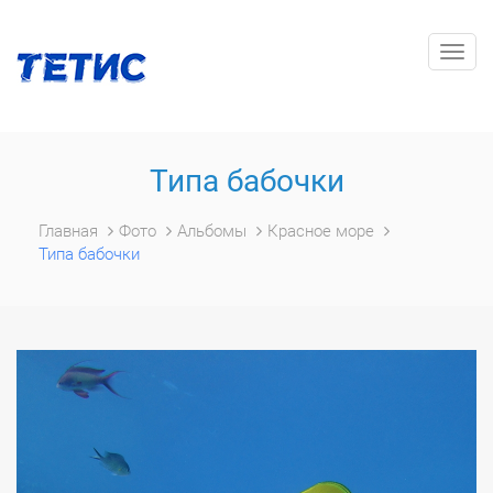
Togg
navig
Типа бабочки
Главная
Фото
Альбомы
Красное море
Типа бабочки