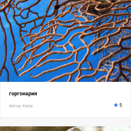
горгонария
5
Автор: Kenia