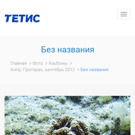
Togg
navig
Без названия
Главная
Фото
Альбомы
Кипр, Протарас, сентябрь 2012
Без названия