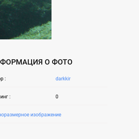
ФОРМАЦИЯ О ФОТО
р :
darkkir
инг :
0
норазмерное изображение