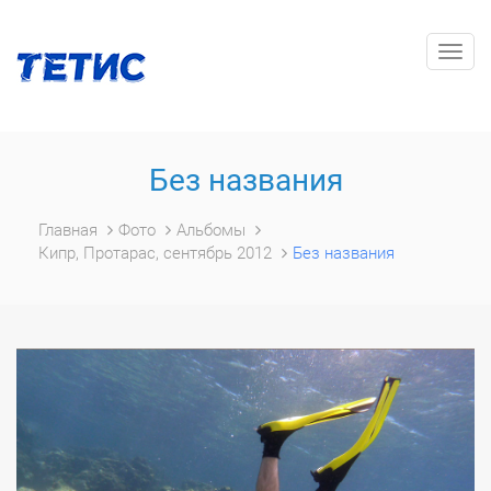
Togg
navig
Без названия
Главная
Фото
Альбомы
Кипр, Протарас, сентябрь 2012
Без названия