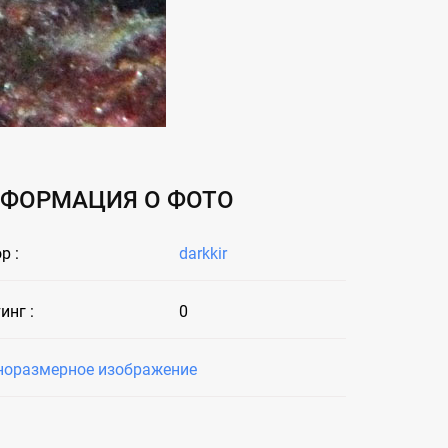
ФОРМАЦИЯ О ФОТО
р :
darkkir
инг :
0
норазмерное изображение