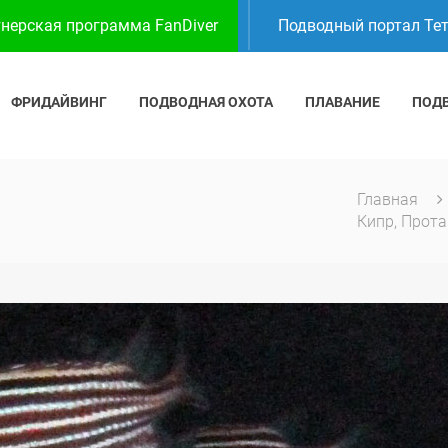
нерская программа FanDiver
Подводный портал Те
ФРИДАЙВИНГ
ПОДВОДНАЯ ОХОТА
ПЛАВАНИЕ
ПОД
Главная
Кипр, Прота