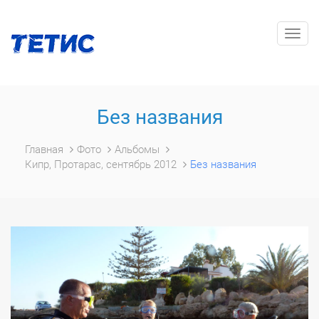
Togg
navig
Без названия
Главная
Фото
Альбомы
Кипр, Протарас, сентябрь 2012
Без названия