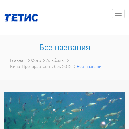
Togg
navig
Без названия
Главная
Фото
Альбомы
Кипр, Протарас, сентябрь 2012
Без названия