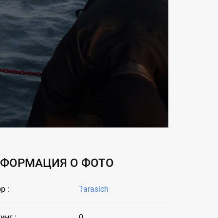
ФОРМАЦИЯ О ФОТО
р :
Tarasich
инг :
0