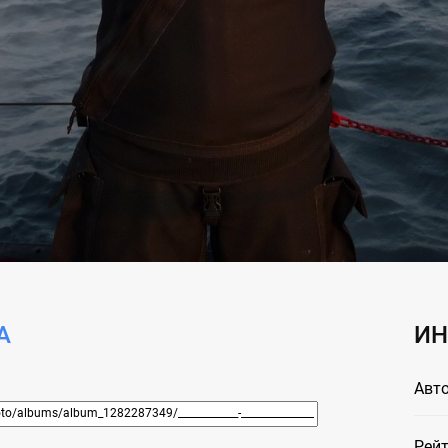
А
ИН
Авто
Рейт