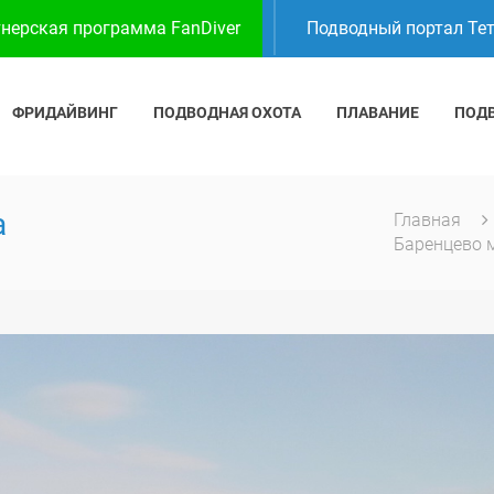
нерская программа FanDiver
Подводный портал Те
ФРИДАЙВИНГ
ПОДВОДНАЯ ОХОТА
ПЛАВАНИЕ
ПОД
а
Главная
Баренцево 