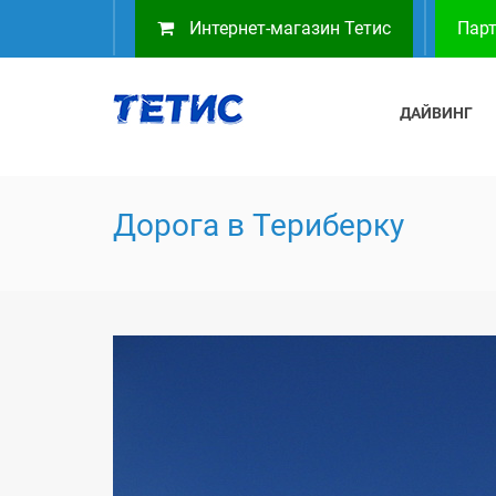
Интернет-магазин Тетис
Парт
ДАЙВИНГ
Дорога в Териберку