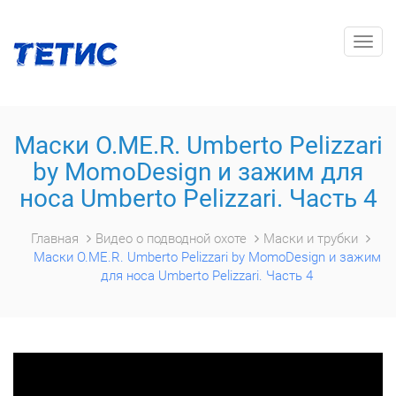
Togg
navig
Маски O.ME.R. Umberto Pelizzari
by MomoDesign и зажим для
носа Umberto Pelizzari. Часть 4
Главная
Видео о подводной охоте
Маски и трубки
Маски O.ME.R. Umberto Pelizzari by MomoDesign и зажим
для носа Umberto Pelizzari. Часть 4