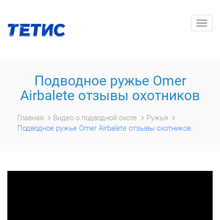
Togg
navig
Подводное ружье Omer
Airbalete отзывы охотников
Главная
Видео о подводной охоте
Ружья
Подводное ружье Omer Airbalete отзывы охотников