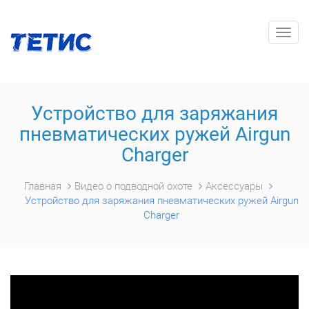
Togg
navig
Устройство для заряжания
пневматических ружей Airgun
Charger
Главная
Видео о подводной охоте
Аксессуары
Устройство для заряжания пневматических ружей Airgun
Charger