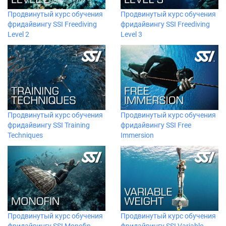
Продвинутый курс обучения
Продвинутый курс обучения
фридайвингу SSI Freediving
фридайвингу SSI Freediving
Level 2
Level 3
Продвинутый курс обучения
Продвинутый курс обучения
фридайвингу SSI Training
фридайвингу SSI Free
Techniques
Immersion
Продвинутый курс обучения
Продвинутый курс обучения
фридайвингу SSI Monofin
фридайвингу SSI Variable