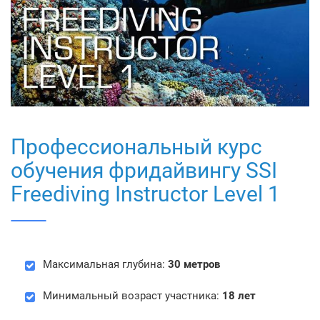
Профессиональный курс
обучения фридайвингу SSI
Freediving Instructor Level 1
Максимальная глубина:
30 метров
Минимальный возраст участника:
18 лет