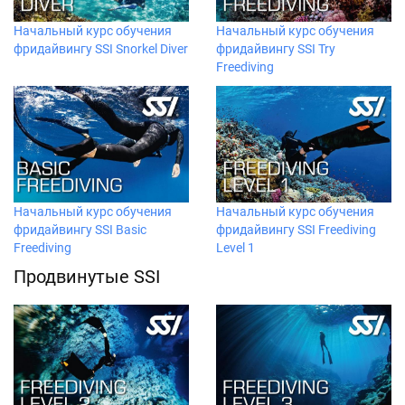
Начальный курс обучения
Начальный курс обучения
фридайвингу SSI Snorkel Diver
фридайвингу SSI Try
Freediving
Начальный курс обучения
Начальный курс обучения
фридайвингу SSI Basic
фридайвингу SSI Freediving
Freediving
Level 1
Продвинутые SSI