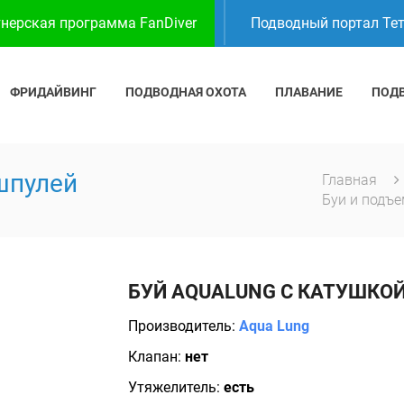
нерская программа FanDiver
Подводный портал Те
ФРИДАЙВИНГ
ПОДВОДНАЯ ОХОТА
ПЛАВАНИЕ
ПОД
шпулей
Главная
Буи и подъ
БУЙ AQUALUNG С КАТУШКО
Производитель:
Aqua Lung
Клапан:
нет
Утяжелитель:
есть