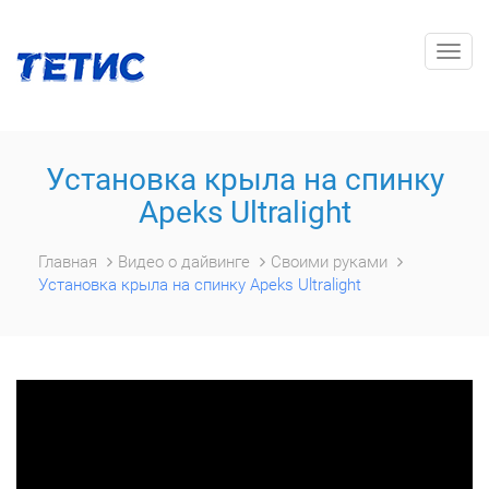
Togg
navig
Установка крыла на спинку
Apeks Ultralight
Главная
Видео о дайвинге
Своими руками
Установка крыла на спинку Apeks Ultralight