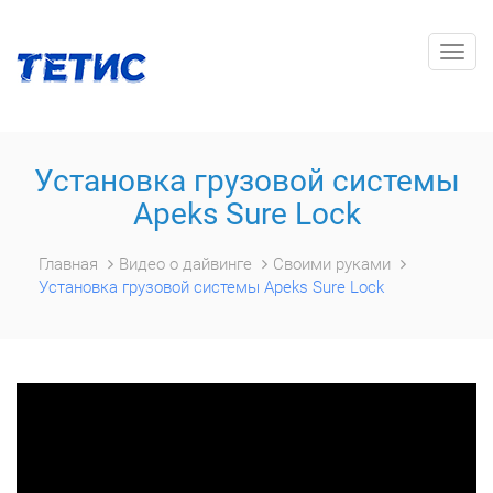
Togg
navig
Установка грузовой системы
Apeks Sure Lock
Главная
Видео о дайвинге
Своими руками
Установка грузовой системы Apeks Sure Lock