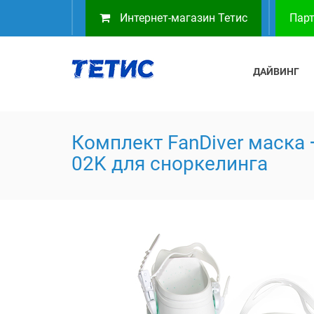
Интернет-магазин Тетис
Парт
ДАЙВИНГ
Комплект FanDiver маска 
02K для сноркелинга