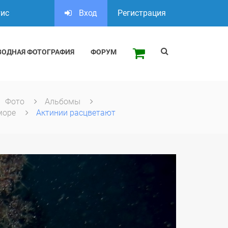
тис
Вход
Регистрация
ВОДНАЯ ФОТОГРАФИЯ
ФОРУМ
Фото
Альбомы
море
Актинии расцветают