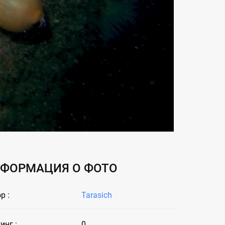
ФОРМАЦИЯ О ФОТО
р :
Tarasich
инг :
0