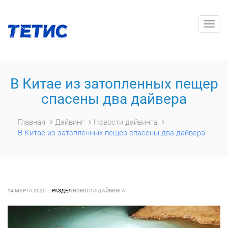
Togg
navig
В Китае из затопленных пещер
спасены два дайвера
Главная
Дайвинг
Новости дайвинга
В Китае из затопленных пещер спасены два дайвера
14 МАРТА 2025
РАЗДЕЛ
НОВОСТИ ДАЙВИНГА